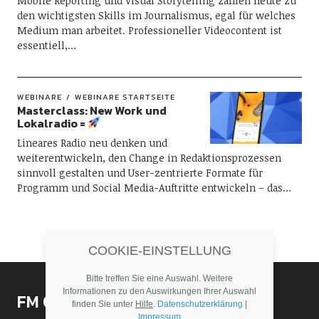
Mobile Reporting und Visual Storytelling zählen heute zu
den wichtigsten Skills im Journalismus, egal für welches
Medium man arbeitet. Professioneller Videocontent ist
essentiell,…
WEBINARE
WEBINARE STARTSEITE
Masterclass: New Work und
Lokalradio =
Lineares Radio neu denken und
weiterentwickeln, den Change in Redaktionsprozessen
sinnvoll gestalten und User-zentrierte Formate für
Programm und Social Media-Auftritte entwickeln – das…
COOKIE-EINSTELLUNG
Bitte treffen Sie eine Auswahl. Weitere
Informationen zu den Auswirkungen Ihrer Auswahl
FM Online Factory
finden Sie unter
Hilfe
.
Datenschutzerklärung
|
Impressum