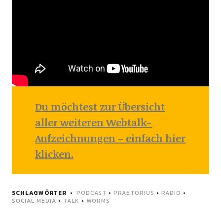
Du möchtest zur Übersicht
aller weiteren Webtalk-
Aufzeichnungen – einfach hier
klicken.
SCHLAGWÖRTER
PODCAST
•
PRAETORIUS
•
RADIO
•
SOCIAL MEDIA
•
TALK
•
WORMS